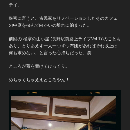
テイ。
厳密に言うと、古民家をリノベーションしたそのカフェ
の中庭を挟んで向かいの離れに泊まった。
前回の”極寒の山小屋 (
長野駅前路上ライブVol.1
)”のことも
あり、とりあえず一人一つずつ布団があればそれ以上は
何も求めない、と言った心持ちだった。笑
ところが蓋を開けてびっくり。
めちゃくちゃええところやん！