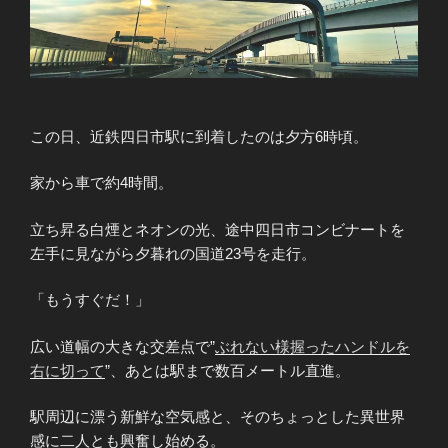
この日、近鉄四日市駅に到着したのは夕方6時頃。
家から車で約4時間。
立ち昇る白煙とネオンの光、途中四日市コンビナートを
左手に見ながら夕暮れの国道23号を走行。
「もうすぐだ！」
広い道幅の大きな交差点で”
ぶれない様握ったハンドルを
右に切って
”、あとは駅まで数百メートル直進。
駅周辺に漂う新鮮な空気感と、そのちょっとした異世界
感に二人とも興奮し始める。