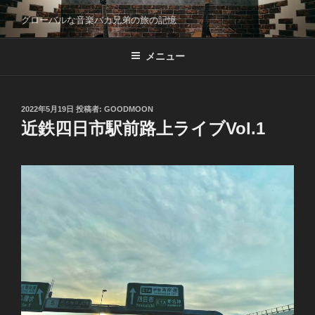
コ
グローバルな音楽バカ兄弟の旅の記憶
ン
テ
メニュー
ン
ツ
へ
ス
投
2022年5月19日
投稿者:
GOODMOON
稿
近鉄四日市駅前路上ライブVol.1
キ
日:
ッ
プ