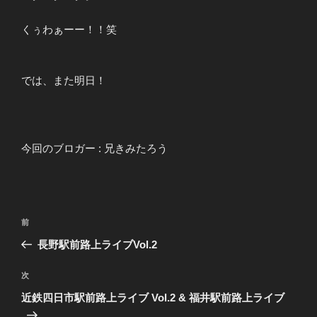
くぅわぁーー！！笑
では、また明日！
今回のブロガー : 兄きみたろう
投
前
前
稿
の
長野駅前路上ライブVol.2
ナ
投
ビ
稿
次
次
ゲ
の
近鉄四日市駅前路上ライブ Vol.2 & 福井駅前路上ライブ
投
ー