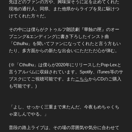
先ほどのファンの方や、興味深そうに足を止めてくれた
現地の通行人、同県、また他県からライブを見に駆けつ
けてくれた方々だ。
その中には僕らがクトゥルフ朗読劇『華蝕の匣』のオー
プニング&エンディングに書き下ろしたインスト曲
「Cthulhu」を聞いてファンになってくれたと言う方もい
たり、多方面からの新たな出会いにただただ心が弾む。
(※「Cthulhu」は僕らが2020年にリリースしたPop-Lexと
言うアルバムに収録されています。Spotify、iTunes等のサ
ブスクにてご視聴可能です。また
こちら
からCDのご購入
も可能です。)
「よし、せっかく三重まで来たんだ、今夜もめちゃくち
ゃ楽しんでやる。」
普段の路上ライブは、その場の雰囲気や気分に合わせて