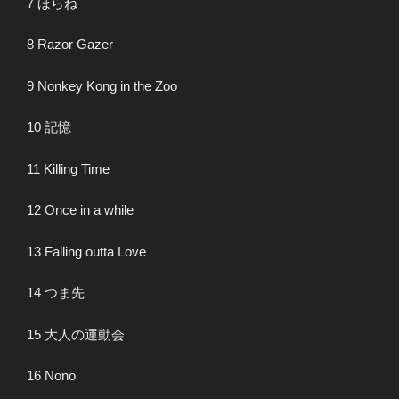
7 ほらね
8 Razor Gazer
9 Nonkey Kong in the Zoo
10 記憶
11 Killing Time
12 Once in a while
13 Falling outta Love
14 つま先
15 大人の運動会
16 Nono