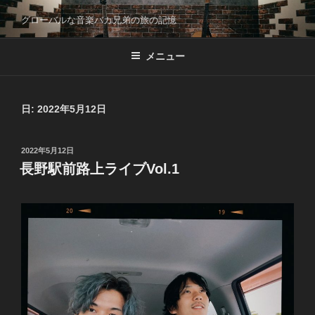
コ
グローバルな音楽バカ兄弟の旅の記憶
ン
テ
メニュー
ン
ツ
へ
ス
日:
2022年5月12日
キ
ッ
投
2022年5月12日
プ
稿
長野駅前路上ライブVol.1
日: