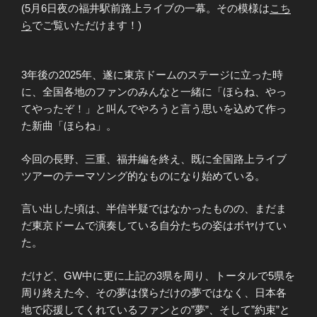
(5月6日夜の福井駅前路上ライブの一幕。その模様は
こち
ら
でご覧いただけます！)
3年後の2025年、遂に東京ドームのステージに立った時
に、全国各地のファンのみんなと一緒に「ほらね、やっ
てやったぞ！」と叫んでやろうと言う思いを込めて作っ
た新曲「ほらね」。
今回の長野、三重、福井編を終え、既に全国路上ライブ
ツアーのテーマソング的なものになり始めている。
言い出した頃は、半信半疑ではなかったものの、まだま
だ東京ドームで演奏している自分たちの姿はボヤけてい
た。
だけど、GW中に更に上記の3県を周り、トータルで5県を
周り終えた今、その夢は僕らだけの夢ではなく、日本各
地で応援してくれているファンとの”夢”、そして”約束”と