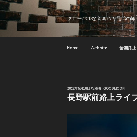
コ
ン
テ
グローバルな音楽バカ兄弟の旅
ン
ツ
へ
ス
Home
Website
全国路上
キ
ッ
プ
投
2022年5月16日
投稿者:
GOODMOON
稿
長野駅前路上ライブV
日: