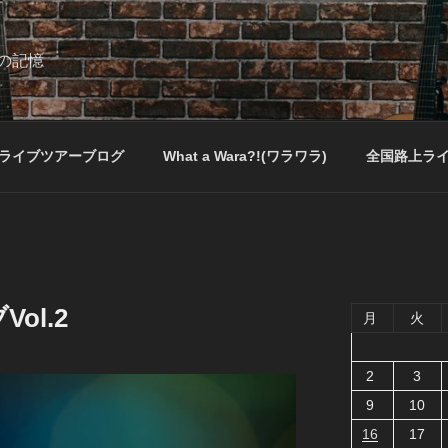
の記憶
ライブツアーブログ
What a Wara?!(ワラワラ)
全国路上ラ
ol.2
月
火
2
3
9
10
16
17