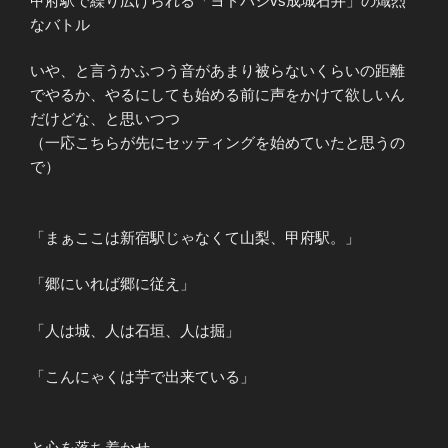
甲府駅で繰り広げられる「ヨドバシvs成城石井」の熾烈
なバトル
いや、と言うかふつう音があまり被らないくらいの距離
でやるか、やるにしても始める前に声をかけて欲しいん
だけどな、と思いつつ
（一応こちらが先にセッティングを始めていたと思うの
で）
「まぁここは新宿駅じゃなくて山梨、甲府駅。」
「郷にいれば郷に従え」
「人は城、人は石垣、人は掘」
「こんにゃくは芋で出来ている」
と心を落ち着かせ