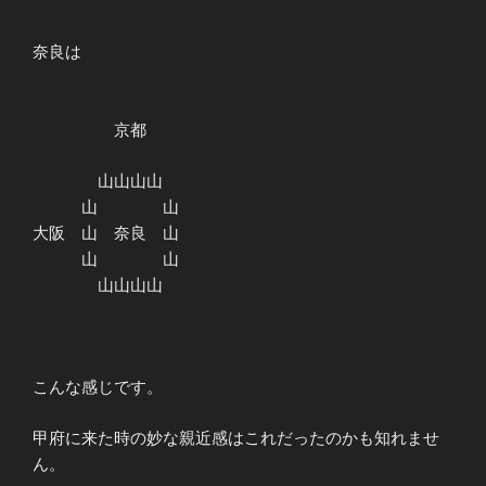
奈良は
京都
山山山山
山 山
大阪 山 奈良 山
山 山
山山山山
こんな感じです。
甲府に来た時の妙な親近感はこれだったのかも知れませ
ん。