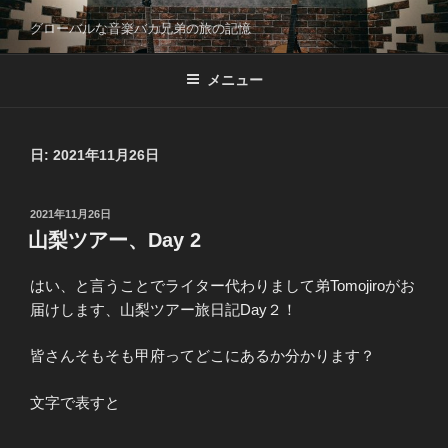
コ
グローバルな音楽バカ兄弟の旅の記憶
ン
テ
メニュー
ン
ツ
へ
ス
日:
2021年11月26日
キ
ッ
投
2021年11月26日
プ
稿
山梨ツアー、Day 2
日:
はい、と言うことでライター代わりまして弟Tomojiroがお
届けします、山梨ツアー旅日記Day２！
皆さんそもそも甲府ってどこにあるか分かります？
文字で表すと