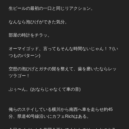
生ビールの最初の一口と同じリアクション。
なんなら泡ひげができた気分。
部屋の時計をチラッ。
オーマイゴッド、言ってもそんな時間ないじゃん！？(い
つものパターン)
空想の泡ひげとガチの髭を整えて、歯を磨いたならレッ
ツラゴー！
ぶぅ〜ん。(おならじゃなくて車の音)
俺らのステイしている横川から南西へ車を走らせ約45
分、県道40号線沿いにカフェRichはある。