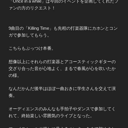
「Once in a while」は今回のイベントを企画してくれたフ
ァンの方のリクエスト！
9曲目の「Killing Time」も先程の打楽器隊にカホンとコン
ガで参加してもらう。
こちらもぶっつけ本番。
想像以上にそれらの打楽器とアコースティックギターの
交ざり合った音が心地よく、まるで春風が心を吹いたか
の様。
なんだかんだ後半はほぼ一曲おきに学生さんを交えて演
奏。
オーディエンスのみんなも手拍子やダンスで参加してく
れて、終始楽しい雰囲気のライブとなった。