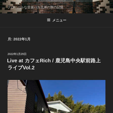
コ
グローバルな音楽バカ兄弟の旅の記憶
ン
テ
メニュー
ン
ツ
へ
ス
月:
2022年1月
キ
ッ
投
2022年1月29日
プ
稿
Live at カフェRich / 鹿児島中央駅前路上
日:
ライブVol.2