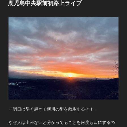
稿
鹿児島中央駅前初路上ライブ
日:
「明日は早く起きて横川の街を散歩するぞ！」
なぜ人は出来ないと分かってることを何度も口にするの