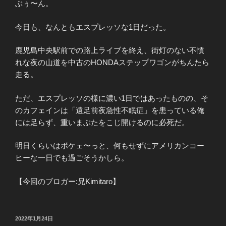
ぶぅ〜ん。
今日も、なんともエスプレッソな1日だった。
鹿児島中央駅前での路上ライブを終え、街灯のない不慣
れな夜の山道を中古のHONDAステップワゴンがちんたら
走る。
ただ、エスプレッソの様に濃い1日ではあったものの、そ
のカフェインは「遠足前夜急性不眠症」を患っている俺
には足らず、重いまぶたをこじ開けるのに必死だ。
明日くらいはボケェ〜っと、何もせずにアメリカンコー
ヒーな一日でも過ごそうかしら。
【今回のブロガー:兄Kimitaro】
投
2022年1月24日