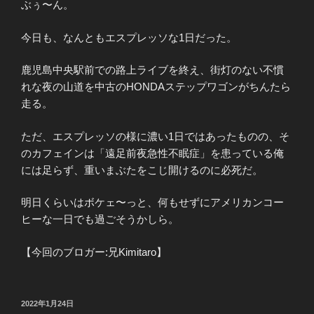
ぶぅ〜ん。
今日も、なんともエスプレッソな1日だった。
鹿児島中央駅前での路上ライブを終え、街灯のない不慣
れな夜の山道を中古のHONDAステップワゴンがちんたら
走る。
ただ、エスプレッソの様に濃い1日ではあったものの、そ
のカフェインは「遠足前夜急性不眠症」を患っている俺
には足らず、重いまぶたをこじ開けるのに必死だ。
明日くらいはボケェ〜っと、何もせずにアメリカンコー
ヒーな一日でも過ごそうかしら。
【今回のブロガー:兄Kimitaro】
投
2022年1月24日