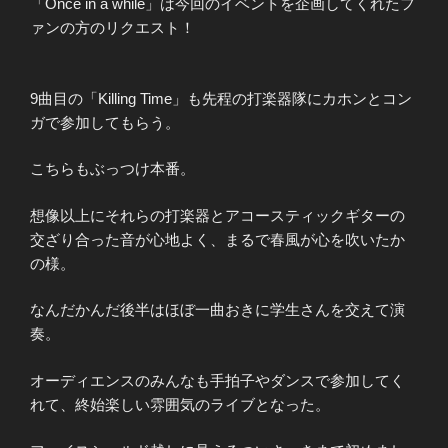
「Once in a while」は今回のイベントを企画してくれたフ
ァンの方のリクエスト！
9曲目の「Killing Time」も先程の打楽器隊にカホンとコン
ガで参加してもらう。
こちらもぶっつけ本番。
想像以上にそれらの打楽器とアコースティックギターの
交ざり合った音が心地よく、まるで春風が心を吹いたか
の様。
なんだかんだ後半はほぼ一曲おきに学生さんを交えて演
奏。
オーディエンスのみんなも手拍子やダンスで参加してく
れて、終始楽しい雰囲気のライブとなった。