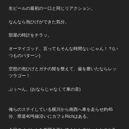
生ビールの最初の一口と同じリアクション。
なんなら泡ひげができた気分。
部屋の時計をチラッ。
オーマイゴッド、言ってもそんな時間ないじゃん！？(い
つものパターン)
空想の泡ひげとガチの髭を整えて、歯を磨いたならレッ
ツラゴー！
ぶぅ〜ん。(おならじゃなくて車の音)
俺らのステイしている横川から南西へ車を走らせ約45
分、県道40号線沿いにカフェRichはある。