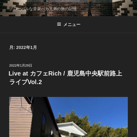
コ
グローバルな音楽バカ兄弟の旅の記憶
ン
テ
メニュー
ン
ツ
へ
ス
月:
2022年1月
キ
ッ
投
2022年1月29日
プ
稿
Live at カフェRich / 鹿児島中央駅前路上
日:
ライブVol.2