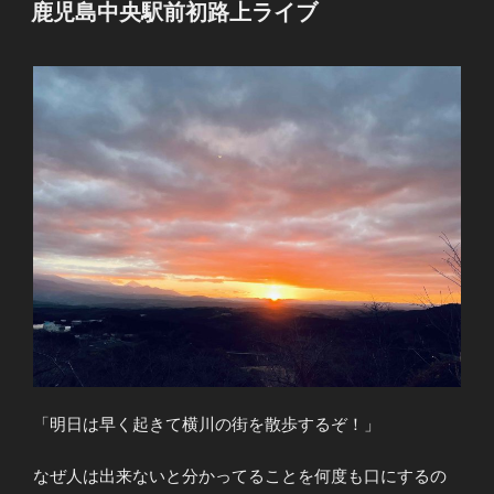
稿
鹿児島中央駅前初路上ライブ
日:
「明日は早く起きて横川の街を散歩するぞ！」
なぜ人は出来ないと分かってることを何度も口にするの